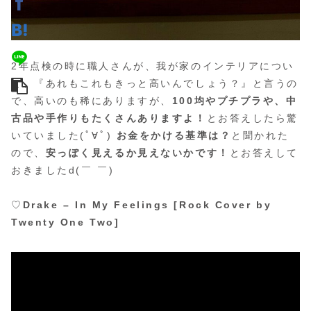
2年点検の時に職人さんが、我が家のインテリアについ
て、『あれもこれもきっと高いんでしょう？』と言うの
で、高いのも稀にありますが、
100均やプチプラや、中
古品や手作りもたくさんありますよ！
とお答えしたら驚
いていました(ﾟ∀ﾟ)
お金をかける基準は？
と聞かれた
ので、
安っぽく見えるか見えないかです！
とお答えして
おきましたd(￣ ￣)
♡
Drake – In My Feelings [Rock Cover by
Twenty One Two]