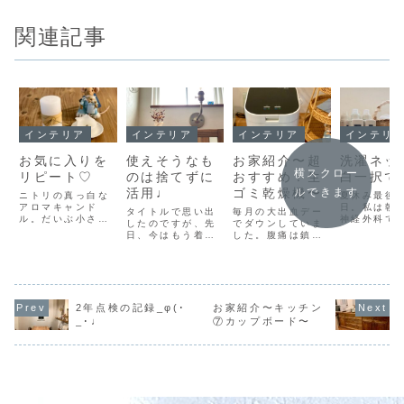
関連記事
インテリア
インテリア
インテリア
インテリ
お気に入りを
使えそうなも
お家紹介〜超
洗濯ネッ
横スクロー
リピート♡
のは捨てずに
おすすめ！生
白一択で
活用♩
ゴミ乾燥機〜
ルできます
ニトリの真っ白な
夏休み最後
アロマキャンド
日。私は朝
タイトルで思い出
毎月の大出血デー
ル。だいぶ小さく
神経外科でM
したのですが、先
でダウンしていま
なったので、また
査を受けて
日、今はもう着な
した。腹痛は鎮痛
同じ物を買いまし
た。実は少
いけれど、新社会
薬でどうにかなる
た◎これだけ大き
耳鼻科で脳
人になったお給料
けれど、眩暈と吐
いサイズで、手軽
疑い有りと
で何万円も出して
き気と眠気がどう
に手に入るキャン
とを言われ
買ったものだから
にかならないもの
ドルは、今のとこ
のです(￣O￣
捨てられずにいた
でしょうか(T ^
ろニトリ以外では
く病院行か
洋服達を、思い切
T) 婦人科で激マズ
2年点検の記録_φ(･
お家紹介〜キッチン
見つかっていませ
ゃ〜と焦っ
ってリサクルショ
漢方薬を処方され
_･♩
⑦カップボード〜
ん。ニトリも何店
たものの、
ップに売りに行っ
て以来、半年以上
舗か見たところ、
行くのが億
たんです。持ち込
頑張って飲み続け
取り扱いがある所
延ばしにし
んだ物の合計金額
ているけれど、正
と無いところがあ
っていまし..
は五万円は超えて
直効果を感じられ
り...
いたと思いま
ません(...
す。...