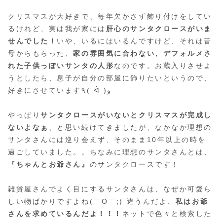
クリスマスが大好きで、毎年欠かさず飾り付けをしてい
るけれど、実は我が家には
肝心のサンタクロースがいま
せんでした！
いや、いるにはいるんですけど、それは昔
母からもらった、
家の雰囲気に合わない、デフォルメさ
れた子供っぽいサンタの人形
なのです。お蔵入りさせよ
うとしたら、息子が自分の部屋に飾りたいというので、
好きにさせています٩( ᐛ )و
やっぱり
サンタクロースがいないとクリスマスが完成し
ないよなぁ
、と思い続けてきましたが、なかなか理想の
サンタさんには巡り会えず、そのまま10年以上の時を
過ごしていました。。ちなみに理想のサンタさんとは、
『ちゃんとお爺さん』
のサンタクロースです！
雑貨屋さんでよく目にするサンタさんは、なぜか可愛ら
しい物ばかりですよね(￣O￣;) 違うんだよ、
私はお爺
さんを求めているんだよ！！！
ネットで色々と検索した