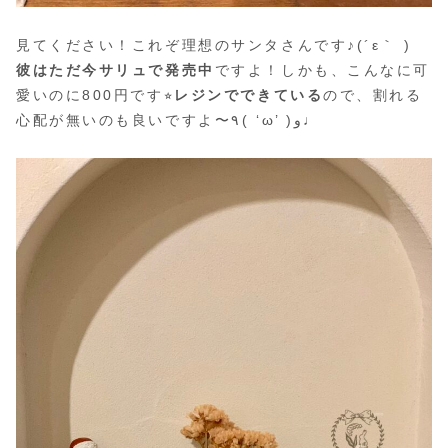
見てください！これぞ理想のサンタさんです♪(´ε｀ )
彼はただ今サリュで発売中
ですよ！しかも、こんなに可
愛いのに800円です⭐︎
レジンでできている
ので、割れる
心配が無いのも良いですよ〜٩( ‘ω’ )و♩