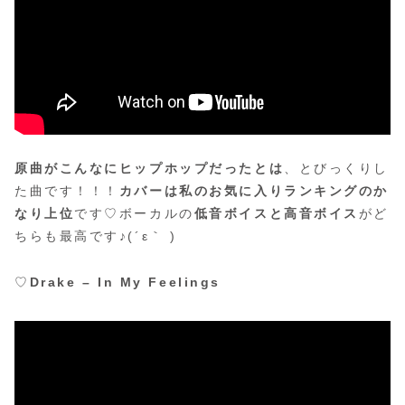
原曲がこんなにヒップホップだったとは
、とびっくりし
た曲です！！！
カバーは私のお気に入りランキングのか
なり上位
です♡ボーカルの
低音ボイスと高音ボイス
がど
ちらも最高です♪(´ε｀ )
♡
Drake – In My Feelings