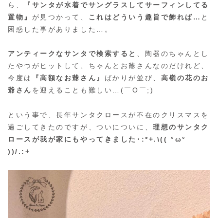
ら、
『サンタが水着でサングラスしてサーフィンしてる
置物』
が見つかって、
これはどういう趣旨で飾れば…
と
困惑した事がありました…。
アンティークなサンタで検索すると
、陶器のちゃんとし
たやつがヒットして、ちゃんとお爺さんなのだけれど、
今度は
『高額なお爺さん』
ばかりが並び、
高嶺の花のお
爺さん
を迎えることも難しい…(￣O￣;)
という事で、長年サンタクロースが不在のクリスマスを
過ごしてきたのですが、ついについに、
理想のサンタク
ロースが我が家にもやってきました･:*+.\(( °ω°
))/.:+