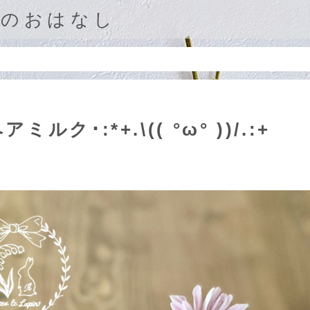
庭のおはなし
･:*+.\(( °ω° ))/.:+