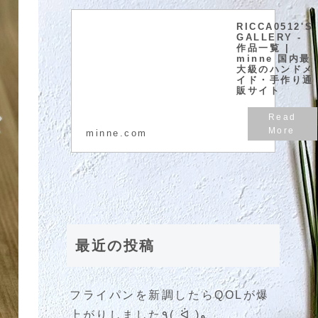
RICCA0512'S
GALLERY -
作品一覧 |
minne 国内最
大級のハンドメ
イド・手作り通
販サイト
minne.com
最近の投稿
フライパンを新調したらQOLが爆
上がりしました٩( ᐛ )و