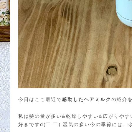
今日はここ最近で
感動したヘアミルク
の紹介
私は髪の量が多い&乾燥しやすい&広がりやす
好きですd(￣ ￣) 湿気の多い今の季節には