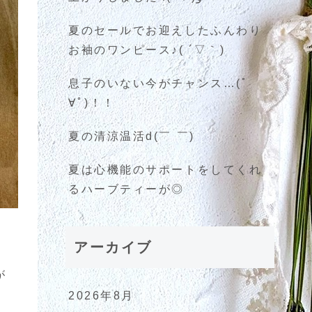
夏のセールでお迎えしたふんわり
お袖のワンピース♪( ´▽｀)
息子のいない今がチャンス…(ﾟ
∀ﾟ)！！
夏の清涼温活d(￣ ￣)
夏は心機能のサポートをしてくれ
るハーブティーが◎
アーカイブ
が
2026年8月