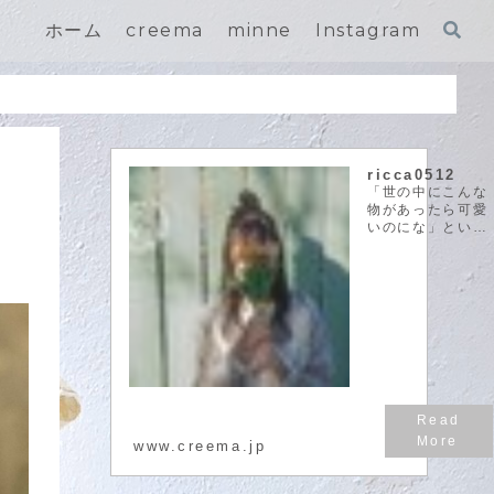
ホーム
creema
minne
Instagram
ricca0512
「世の中にこんな
物があったら可愛
いのにな」という
閃きを実際に自分
の手で作って形に
することが大好き
です。そして、可
愛いものをたくさ
んの方と共有した
い、という思いで
作品作りをしてお
ります。
riccalel...
www.creema.jp