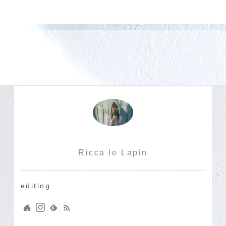
ったですヽ(...
と、ユーカリ本来
でも販売し
のしなやかな枝
る...
の...
Ricca le Lapin
editing