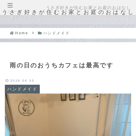
うさぎ好きが住むお家とお庭のおはなし
うさぎ好きが住むお家とお庭のおはなし
メニュー
Home
ハンドメイド
雨の日のおうちカフェは最高です
2026.06.30
ハンドメイド