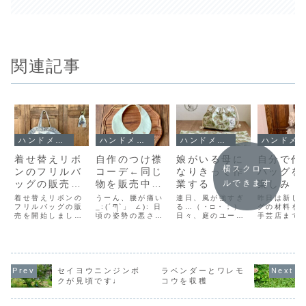
関連記事
ハンドメイド
ハンドメイド
ハンドメイド
ハンドメイド
着せ替えリボ
自作のつけ襟
娘がいる母に
自分で作
横スクロー
ンのフリルバ
コーデ←同じ
なりきって作
バッグを
ッグの販売を
物を販売中で
業する
楽しみ
ルできます
開始しました
す(°▽°)
着せ替えリボンの
うーん、腰が痛い
連日、風が強すぎ
昨日は新し
フリルバッグの販
_:(´ཀ`」 ∠): 日
る…（・□・；）
グの材料を
売を開始しました♪
頃の姿勢の悪さと
日々、庭のユーカ
手芸店まで
ハンドメイド作品
筋力の低下が腰痛
リの揺れ具合を見
きました♩
の紹介です♪
に拍車をかけて、
ては風の強さを確
マブダチ(死
腰が爆発しそうな
かめています。最
笑)が一緒に
くらいに痛いです
近は、ユーカリが
きてくれる
_:(´ཀ`」 ∠): 新
折れてしまうので
ったので、
調したダイニング
はないかと心配に
ンを相談し
セイヨウニンジンボ
ラベンダーとワレモ
チェアはとっても
なるくらい煽られ
生地選びが
クが見頃です♩
コウを収穫
座り心地が良くて
ています。夫が作
良かったです٩
腰に優しいので、
った街路樹と同じ
'ω' )و今日は、
本当に買って良か
仕様のガチな支柱
minne・cr