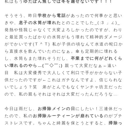
私はもう
ゆたぽん無しでは冬を越せないです！！！
そうそう、昨日
学校から電話
があったので何事かと思い
きや、
息子の水筒が壊れた
とのことでした_(:3 」∠)_
発熱や怪我じゃなくて大変よろしかったのですが、わり
と最近買ったばかりの水筒がもう壊れて精神的ダメージ
がでかいです(T ^ T) 私が子供の頃なんて水道の蛇口か
ら直接水を飲んでいたのになぁ。傘も定期的に壊れる
し、水筒もまた壊れそうだし、
卒業までに何がどれくら
い壊れるのやら…(￣◇￣;)
親って大変だなぁ←遠い
目 私は大変優秀で大人しくて利口で手がかからない子
供だったのですが←これはガチなんですよ、信じられな
いでしょう？笑 弟がとんでもなくヤンチャ坊主だった
ので、私の親もそれはそれは大変だったんだろうな…
今日は雨だし、
お掃除メインの日
にしたい！三連休だっ
たので、私の
お掃除ルーティーンが崩れている
のがプチ
ストレスです。ちゃんと綺麗を保とうとすると、
掃除っ