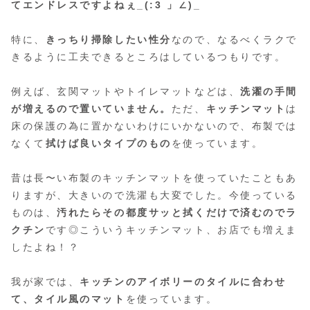
てエンドレスですよねぇ_(:3 」∠)_
特に、
きっちり掃除したい性分
なので、なるべくラクで
きるように工夫できるところはしているつもりです。
例えば、玄関マットやトイレマットなどは、
洗濯の手間
が増えるので置いていません。
ただ、
キッチンマット
は
床の保護の為に置かないわけにいかないので、布製では
なくて
拭けば良いタイプのもの
を使っています。
昔は長〜い布製のキッチンマットを使っていたこともあ
りますが、大きいので洗濯も大変でした。今使っている
ものは、
汚れたらその都度サッと拭くだけで済むのでラ
クチン
です◎こういうキッチンマット、お店でも増えま
したよね！？
我が家では、
キッチンのアイボリーのタイルに合わせ
て、タイル風のマット
を使っています。