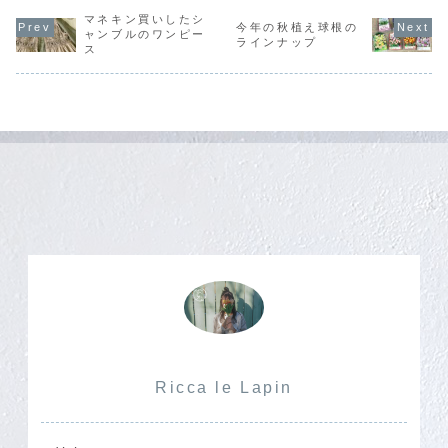
っていたのに！庭
くださいま
ら、どちらがお好
日本全国どこでも
の植物が心配です
た･:*+.\(( 
みですか？笑
マネキン買いしたシ
あるのでしょう
今年の秋植え球根の
(;´д｀) 無事でい
))/.:+室
え、私？私は…す
か？朝、全ての家
ャンブルのワンピー
てくれーーーー！
の変化によ
ラインナップ
ごく悩ましいです
事をほったらかし
ス
今日は違います
膨張・収縮
ね…＿φ(￣ー￣ )
にしたまま急いで
が、暖かくなって
り、どうし
どっちも嫌だ。う
息子と共に家を出
きてか...
り壁やク...
ん。きっと皆んな
て、旗を担いでチ
そうだよ...
ャリを漕ぎ、雨の
日...
Ricca le Lapin