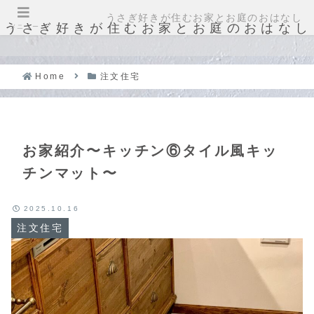
うさぎ好きが住むお家とお庭のおはなし
うさぎ好きが住むお家とお庭のおはなし
メニュー
Home
注文住宅
お家紹介〜キッチン⑥タイル風キッ
チンマット〜
2025.10.16
注文住宅