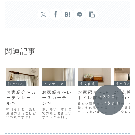
関連記事
注文住宅
インテリア
注文住宅
注文住宅
お家紹介〜カ
お家紹介〜レ
お家紹介〜1F
2年点検
横スクロー
ーテンレー
ースカーテ
トイレ前編〜
録_φ(･_
ル〜
ン〜
ルできます
暖かい陽気から一
昨日は、ペ
転、冬の寒さが戻
さん、建具
昨日今日と、蒸し
さ、寒い…昨日ま
ってしまいました
ん、クロス
風呂のようなひど
での蒸し暑さはい
ね( ；∀；) ずーっ
ん、左官屋
い湿気ですね(;´д
ずこへ？今朝は旗
と降らなかった雪
入れ替わり
｀) 皆さんは、太
当番だったんです
まで振ってしまっ
わりやって
陽は出てないけど
が、厚めの上着を
たぁ！今年はもう
それぞれの
酷い湿気とカンカ
着ていって正解で
雪は降らないと思
で家の修繕
ン照りの猛暑な
した。旗当番って