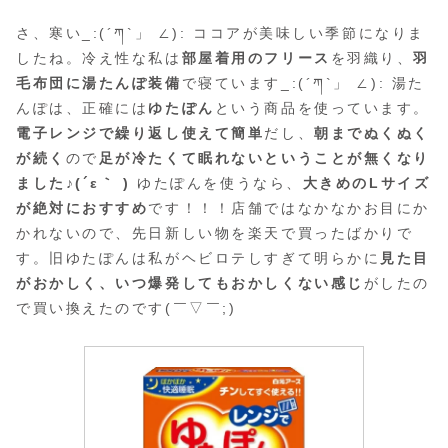
さ、寒い_:(´ཀ`」 ∠): ココアが美味しい季節になりま
したね。冷え性な私は
部屋着用のフリース
を羽織り、
羽
毛布団に湯たんぽ装備
で寝ています_:(´ཀ`」 ∠): 湯た
んぽは、正確には
ゆたぽん
という商品を使っています。
電子レンジで繰り返し使えて簡単
だし、
朝までぬくぬく
が続く
ので
足が冷たくて眠れないということが無くなり
ました♪(´ε｀ )
ゆたぽんを使うなら、
大きめのLサイズ
が絶対におすすめ
です！！！店舗ではなかなかお目にか
かれないので、先日新しい物を楽天で買ったばかりで
す。旧ゆたぽんは私がヘビロテしすぎて明らかに
見た目
がおかしく、いつ爆発してもおかしくない感じ
がしたの
で買い換えたのです(￣▽￣;)