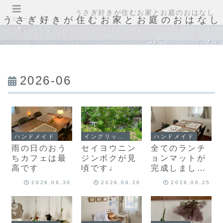
うさぎ好きが住むお家とお庭のおはなし
うさぎ好きが住むお家とお庭のおはなし
メニュー
2026-06
ハンドメイド
イングリッシュガーデン
ハンドメイド
雨の日のおう
セイヨウニン
全てのランチ
ちカフェは最
ジンボクが見
ョンマットが
高です
頃です♩
完成しまし
た･:*+.\((
2026.06.30
2026.06.26
2026.06.25
°ω° ))/.:+