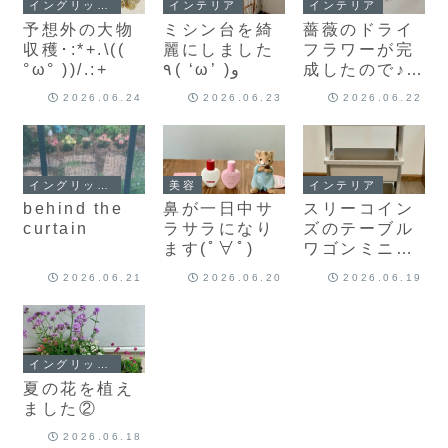
イングリッシュガーデン
インテリア
インテリア
予想外の大物
ミシン台を綺
薔薇のドライ
収穫･:*+.\((
麗にしました
フラワーが完
°ω° ))/.:+
٩( ‘ω’ )و
成したので♪(
´▽｀)
2026.06.24
2026.06.23
2026.06.22
イングリッシュガーデン
美容
インテリア
behind the
鼻が一日中サ
スリーコイン
curtain
ラサラになり
ズのテーブル
ます(ﾟ∀ﾟ)
ワゴンミニを
ゲット
2026.06.21
2026.06.20
2026.06.19
イングリッシュガーデン
夏の花を植え
ました②
2026.06.18