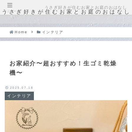
うさぎ好きが住むお家とお庭のおはなし
うさぎ好きが住むお家とお庭のおはなし
メニュー
Home
インテリア
お家紹介〜超おすすめ！生ゴミ乾燥
機〜
2025.07.18
インテリア