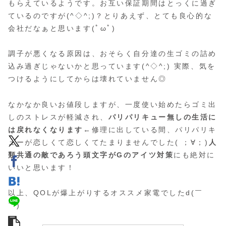
もらえているようです。お互い保証期間はとっくに過ぎ
ているのですが(^◇^;)？とりあえず、とても良心的な
会社だなぁと思います(ﾟωﾟ)
調子が悪くなる原因は、おそらく自分達の生ゴミの詰め
込み過ぎじゃないかと思っています(^◇^;) 実際、気を
つけるようにしてからは壊れていません◎
なかなか良いお値段しますが、一度使い始めたらゴミ出
しのストレスが軽減され、
パリパリキュー無しの生活に
は戻れなくなります
←修理に出している間、パリパリキ
ューが恋しくて恋しくてたまりませんでした( ；∀；)
人
類共通の敵であろう頭文字がGのアイツ対策
にも絶対に
いいと思います！
以上、QOLが爆上がりするオススメ家電でしたd(￣
￣)