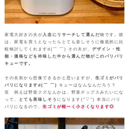
家電大好きの夫が
入念にリサーチして選んだ
物です。彼
は、家電を買うとなったらとても楽しそうに徹底的に比
較検討してくれますd(￣ ￣) その夫が、
デザイン・性
能・価格などを吟味した中から選んだ物がこのパリパリ
キューです。
その名前から想像できるかと思いますが、
生ゴミがパリ
パリになりますd(￣ ￣)
キューはなんなんだろう？
笑 例えば野菜クズなんかは、野菜チップスみたいにな
って、
とても美味しそう
になります(°▽°) 本当にパリ
パリになるので、
生ゴミが軽ーく小さくなります◎