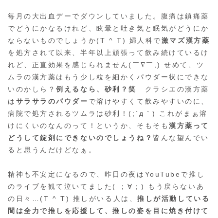
毎月の大出血デーでダウンしていました。腹痛は鎮痛薬
でどうにかなるけれど、眩暈と吐き気と眠気がどうにか
ならないものでしょうか(T ^ T) 婦人科で
激マズ漢方薬
を処方されて以来、半年以上頑張って飲み続けているけ
れど、正直効果を感じられません(￣∇￣;) せめて、ツ
ムラの漢方薬はもう少し粒を細かくパウダー状にできな
いのかしら？
例えるなら、砂利？笑
クラシエの漢方薬
は
サラサラのパウダー
で溶けやすくて飲みやすいのに、
病院で処方されるツムラは砂利！(;´д｀) これがまぁ溶
けにくいのなんのって！というか、そもそも
漢方薬って
どうして錠剤にできないのでしょうね？
皆んな望んでい
ると思うんだけどなぁ。
精神も不安定になるので、昨日の夜はYouTubeで推し
のライブを観て泣いてました( ；∀；) もう戻らないあ
の日々…(T ^ T) 推しがいる人は、
推しが活動している
間は全力で推しを応援して、推しの姿を目に焼き付けて