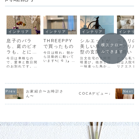
インテリア
インテリア
インテリア
インテリ
息子のバラ
THREEPPY
シルエットが
ニトリの
横スクロー
も、庭のビオ
で買ったもの
美しい鳥かご
ンフリル
ラも、とにか
型の玄関照明
動買い
ルできます
今日は晴れ♩朝か
く何でも干し
ら活動的に動いて
今日は車検なの
注文住宅の玄関照
どうも私で
います٩( ᐛ )و 掃
てみます
で、愛車と数日間
明選び。他所とは
日は入院中
除機かけて〜お風
のお別れです。車
一味違った鳥かご
リクエスト
呂の排水口をパイ
検が終わったばか
型の玄関照明にし
揃えに買い
プユニッシュし
りの新古車を買っ
て大正解だった
き、実家に
て〜トイレ掃除し
たので、購入して
話。点灯時のシル
取りに寄り
て〜洗面台を磨い
から2年間は車検
エットに見惚れま
は風邪気味
て〜、と水回りの
が無かったのは本
す。
を病院に連
掃除を重点的にし
当にお得でした◎
き、あっと
お家紹介〜お時計さ
ました！綺麗にな
COCAデビュー♩
代車でお出かけは
に1日が終
ん〜
ると気持ちが良
避けたいので、車
した。疲れ
い！！けど、あっ
が戻ってくるまで
ないお年頃
という間にまた汚
は、必要最低限の
で、毎朝身
くなるんです...
外出以外は家で大
痛くてたま
人しく過ごそうと
ん_:(´ཀ`」 
思...