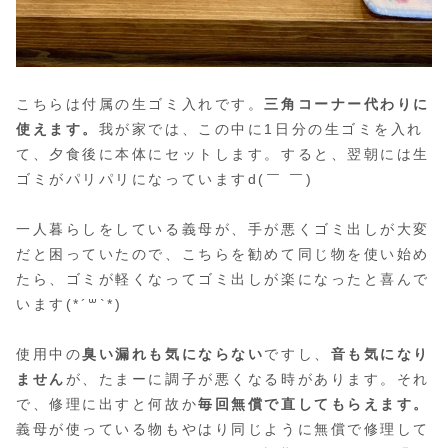
こちらは付属の生ゴミ入れです。
三角コーナー代わりに
使えます。
我が家では、この中に1日分の生ゴミを入れ
て、夕食後に本体にセットします。すると、翌朝には生
ゴミがパリパリになっていますd(￣ ￣)
一人暮らしをしている義母が、手が悪くゴミ出しが大変
だと困っていたので、こちらを勧めて同じ物を使い始め
たら、ゴミが軽くなってゴミ出しが楽になったと喜んで
います(*´꒳`*)
使用中の
臭い漏れも気にならない
ですし、
音も気になり
ません
が、たまーに調子が悪くなる時があります。それ
で、修理に出すと何故か
毎回無償で直してもらえます。
義母が使っている物もやはり同じように無償で修理して