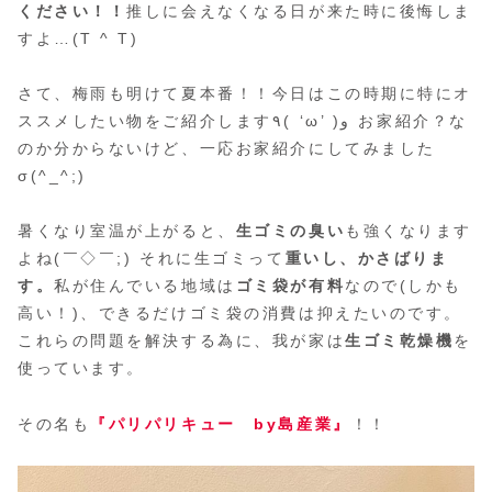
ください！！
推しに会えなくなる日が来た時に後悔しま
すよ…(T ^ T)
さて、梅雨も明けて夏本番！！今日はこの時期に特にオ
ススメしたい物をご紹介します٩( ‘ω’ )و お家紹介？な
のか分からないけど、一応お家紹介にしてみました
σ(^_^;)
暑くなり室温が上がると、
生ゴミの臭い
も強くなります
よね(￣◇￣;) それに生ゴミって
重いし、かさばりま
す。
私が住んでいる地域は
ゴミ袋が有料
なので(しかも
高い！)、できるだけゴミ袋の消費は抑えたいのです。
これらの問題を解決する為に、我が家は
生ゴミ乾燥機
を
使っています。
その名も
『パリパリキュー by島産業』
！！