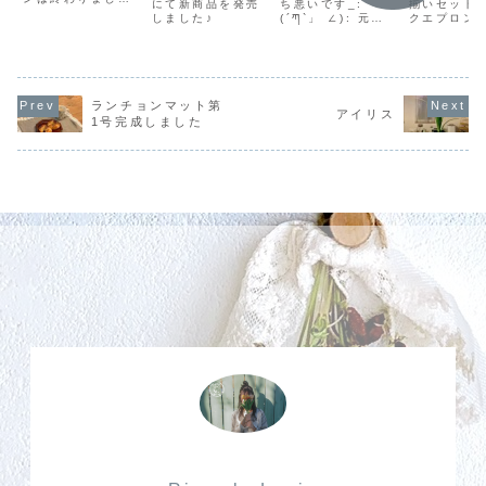
ウサギ】販売
にて新商品を発売
ち悪いです_:
売開始で
揃いセット
が、マイペースに
しました♪
(´ཀ`」 ∠): 元々
クエプロン
開始しました
入園入学準備グッ
体調不良の体に低
売開始です
ズを作り続けてい
気圧がのしかかっ
リーメイと
ます(^◇^;) 今シ
てきて、最悪のコ
ーデでお出
ーズンに間に合う
ンディションで
ませんか♪
ようにするのはと
す。暑いのと土砂
っくに諦めている
降りの繰り返し…
ランチョンマット第
ので、来シーズン
アイリス
これから夏といっ
1号完成しました
に向けてコツコツ
たらこんな不安定
と地道に作り続け
な気候が当たり前
ています。やは
にになるのでしょ
り、毎日では...
う。そしてきっと
冬は大雪に悩...