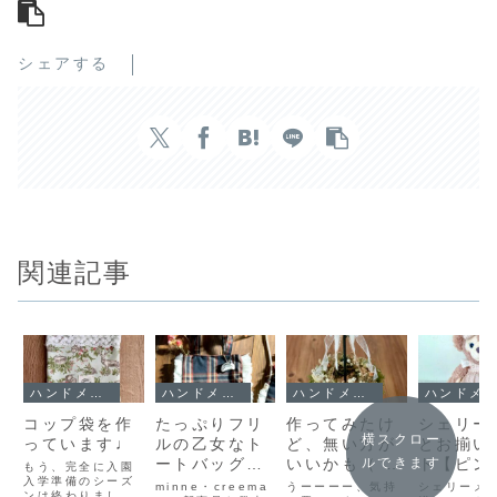
シェアする
関連記事
ハンドメイド
ハンドメイド
ハンドメイド
ハンドメイド
コップ袋を作
たっぷりフリ
作ってみたけ
シェリー
横スクロー
っています♩
ルの乙女なト
ど、無い方が
とお揃い
ートバッグ
いいかも（´-
ト【ピン
ルできます
もう、完全に入園
入学準備のシーズ
【チェック&
`）
プロン】
minne・creema
うーーーー、気持
シェリーメ
ンは終わりました