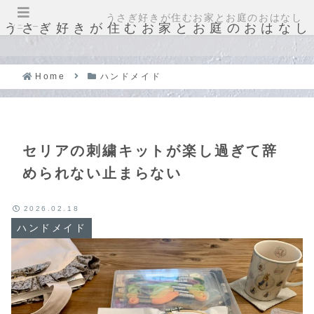
うさぎ好きが住むお家とお庭のおはなし
うさぎ好きが住むお家とお庭のおはなし
メニュー
Home
ハンドメイド
セリアの刺繍キットが楽し過ぎて辞
められない止まらない
2026.02.18
ハンドメイド