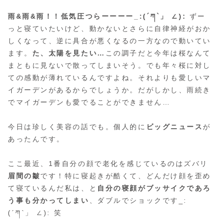
雨&雨&雨！！低気圧つらーーーー_:(´ཀ`」 ∠):
ずー
っと寝ていたいけど、動かないとさらに自律神経がおか
しくなって、逆に具合が悪くなるの一方なので動いてい
ます。
た、太陽を見たい…
この調子だと今年は桜なんて
まともに見ないで散ってしまいそう。でも年々桜に対し
ての感動が薄れているんですよね。それよりも愛しいマ
イガーデンがあるからでしょうか。だがしかし、雨続き
でマイガーデンも愛でることができません…
今日は珍しく美容の話でも。個人的に
ビッグニュース
が
あったんです。
ここ最近、1番自分の顔で老化を感じているのはズバリ
眉間の皺
です！特に寝起きが酷くて、どんだけ顔を歪め
て寝ているんだ私は、と
自分の寝顔がブッサイクであろ
う事も分かってしまい
、ダブルでショックです_:
(´ཀ`」 ∠): 笑