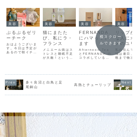
美容
美容
美容
美容
ぷるぷるゼリ
猫にまたた
FERNANDA.
リップが
横スクロー
ーチーク
び、私にラ・
にハマってい
な人にオ
フランス
ます
メのユリ
ルできます
おはようございま
す。今日は予定が
メニエール病はス
Afternoon Tea
私の住んで
あるので朝イチ更
トレスと睡眠不足
とFERNANDA.の
域は連日、
新です。今日は化
が大敵！という事
コラボしているラ
晩まで物凄
粧します。化粧は
で、最近とてもリ
フランスの香りの
が吹き荒れ
最低限しかしない
ラックスグッズに
ボディケアグッズ
すΣ（ﾟдﾟll
ので、化粧品を買
興味があります
の香りが素晴らし
道の水が冷
うことも少ないの
(°▽°)以前ご紹介
過ぎて、
指が痛いレ
ですが、珍しく惹
した、HOUSE
FERNANDA.の店
なったので
かれた商品があっ
OF ROSE のハン
舗まで行ってきま
冬で初めて
多々良沼と白鳥と足
たので買ってみま
高熱とチューリップ
ドクリームが良い
した(ﾟ∀ﾟ)！！普
で洗い物を
尾銅山
した。ぷるぷるゼ
香り過ぎて、香り
段は引きこもりが
まいました
リーチークですっ
を求めてこまめに
大好きですが、気
たかいんだ
て(ﾟ∀ﾟ)本当にぷ
ハンドクリームを
になるもの、欲し
ど、手がガ
るぷるなのか...
塗るようになった
いものなどが...
サになりま
ら、ガ...
ぇ(;´д｀...