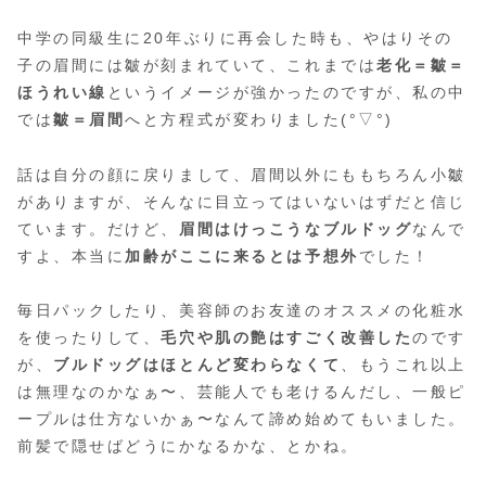
中学の同級生に20年ぶりに再会した時も、やはりその
子の眉間には皺が刻まれていて、これまでは
老化＝皺＝
ほうれい線
というイメージが強かったのですが、私の中
では
皺＝眉間
へと方程式が変わりました(°▽°)
話は自分の顔に戻りまして、眉間以外にももちろん小皺
がありますが、そんなに目立ってはいないはずだと信じ
ています。だけど、
眉間はけっこうなブルドッグ
なんで
すよ、本当に
加齢がここに来るとは予想外
でした！
毎日パックしたり、美容師のお友達のオススメの化粧水
を使ったりして、
毛穴や肌の艶はすごく改善した
のです
が、
ブルドッグはほとんど変わらなくて
、もうこれ以上
は無理なのかなぁ〜、芸能人でも老けるんだし、一般ピ
ープルは仕方ないかぁ〜なんて諦め始めてもいました。
前髪で隠せばどうにかなるかな、とかね。