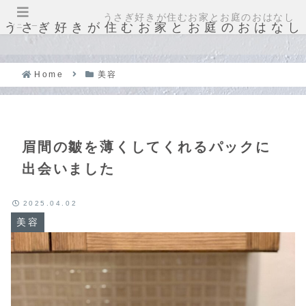
うさぎ好きが住むお家とお庭のおはなし
うさぎ好きが住むお家とお庭のおはなし
メニュー
Home
美容
眉間の皺を薄くしてくれるパックに
出会いました
2025.04.02
美容