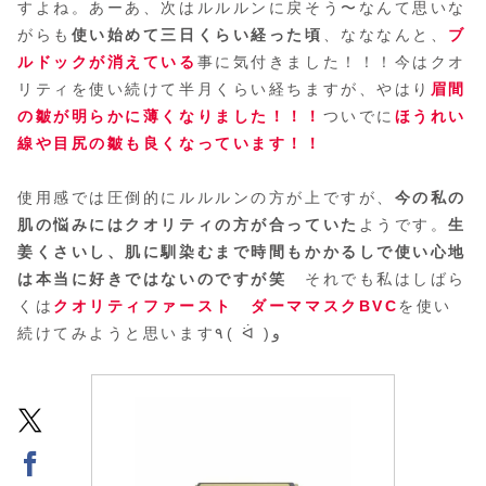
すよね。あーあ、次はルルルンに戻そう〜なんて思いな
がらも
使い始めて三日くらい経った頃
、なななんと、
ブ
ルドックが消えている
事に気付きました！！！今はクオ
リティを使い続けて半月くらい経ちますが、やはり
眉間
の皺が明らかに薄くなりました！！！
ついでに
ほうれい
線や目尻の皺も良くなっています！！
使用感では圧倒的にルルルンの方が上ですが、
今の私の
肌の悩みにはクオリティの方が合っていた
ようです。
生
姜くさいし、肌に馴染むまで時間もかかるしで使い心地
は本当に好きではないのですが笑
それでも私はしばら
くは
クオリティファースト ダーママスクBVC
を使い
続けてみようと思います٩( ᐛ )و