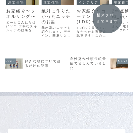
注文住宅
注文住宅
インテリア
注文住宅
お家紹介〜タ
絶対に作りた
お家紹介〜カ
2年点検
横スクロー
オルリング〜
かったニッチ
ーテン
録_φ(･_
のお話
(LDK)〜
ルできます
どーもこんにちは
昨日は、ペ
(°▽°) 丁寧なスキ
さん、建具
我が家のニッチを
しばらく書いてい
ンケアの効果を実
ん、クロス
紹介します。デザ
なかったお家紹介
感している私です
ん、左官屋
イン、間取りとの
記事です！この記
(°▽°) 先日の記事
入れ替わり
兼ね合いなど。
事だけはスマホで
でご紹介した酒粕
わりやって
下書きしても保存
パックと、コット
それぞれの
されなくて、一度
ンパックを始めて
で家の修繕
アプリを削除して
1か月以上が経ち
くださいま
もう一度トライし
ましたが、目の下
た･:*+.\(( 
良性発作性頭位眩暈
たのですが、どう
好きな物について語
の茶色いクマが薄
))/.:+室
にもこうにもバグ
症で苦しんでいまし
くなったり、全体
の変化によ
るだけの記事
が直らず、もしや
た
的に顔色が明るく
膨張・収縮
呪われた記事？な
なったと思いま
り、どうし
んてお間抜けなこ
す。極...
り壁やク...
とが頭の中をよぎ
るくらい、とー
っ...