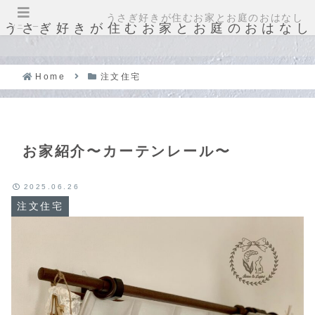
うさぎ好きが住むお家とお庭のおはなし
うさぎ好きが住むお家とお庭のおはなし
メニュー
Home
注文住宅
お家紹介〜カーテンレール〜
2025.06.26
注文住宅