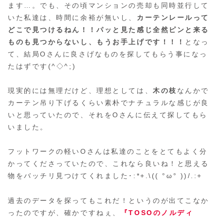
ます…。でも、その頃マンションの売却も同時並行して
いた私達は、時間に余裕が無いし、
カーテンレールって
どこで見つけるねん！！パッと見た感じ全然ピンと来る
ものも見つからないし、もうお手上げです！！！
となっ
て、結局Oさんに良さげなものを探してもらう事になっ
たはずです(^◇^;)
現実的には無理だけど、理想としては、
木の枝
なんかで
カーテン吊り下げるくらい素朴でナチュラルな感じが良
いと思っていたので、それをOさんに伝えて探してもら
いました。
フットワークの軽いOさんは私達のことをとてもよく分
かってくださっていたので、これなら良いね！と思える
物をバッチリ見つけてくれました･:*+.\(( °ω° ))/.:+
過去のデータを探ってもこれだ！というのが出てこなか
ったのですが、確かですねぇ、
『TOSOのノルディ