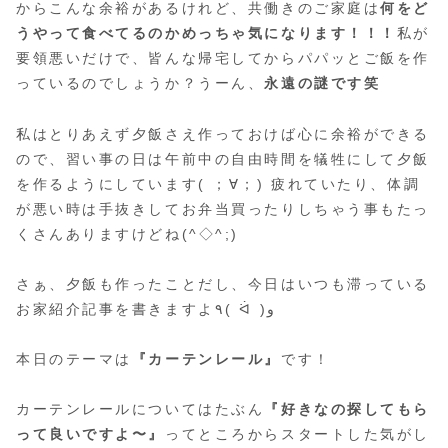
からこんな余裕があるけれど、共働きのご家庭は
何をど
うやって食べてるのかめっちゃ気になります！！！
私が
要領悪いだけで、皆んな帰宅してからパパッとご飯を作
っているのでしょうか？うーん、
永遠の謎です笑
私はとりあえず夕飯さえ作っておけば心に余裕ができる
ので、習い事の日は午前中の自由時間を犠牲にして夕飯
を作るようにしています( ；∀；) 疲れていたり、体調
が悪い時は手抜きしてお弁当買ったりしちゃう事もたっ
くさんありますけどね(^◇^;)
さぁ、夕飯も作ったことだし、今日はいつも滞っている
お家紹介記事を書きますよ٩( ᐛ )و
本日のテーマは
『カーテンレール』
です！
カーテンレールについてはたぶん
『好きなの探してもら
って良いですよ〜』
ってところからスタートした気がし