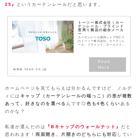
25』
というカーテンレールだと思います。
トーソー株式会社｜カー
テンレール・ブラインド
窓周り製品の総合メーカ
ー
カーテンレール国内シェアNO.1
のトーソー株式会社。カーテンレ
ール、ブラインド、ロールスクリ
ーンなど窓周り製品の製造、イン
テリア関連出版物を発行するイン
テリアメーカーです。
www.toso.co.jp
ホームページを見てもらえば分かるんですけど、ノルデ
ィには
キャップ（カーテンレールの端っこ）の形が複数
あって、好きなのを選べる
んです◎
色も4色くらい
ある
のかな？
私達が選んだのは
『Bキャップのウォールナット』
だと
思われます！
両面開き、片開きのどちらにも対応
してい