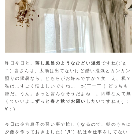
昨日今日と、
蒸し風呂のようなひどい湿気
ですね(;´д
｀) 皆さんは、太陽は出てないけど酷い湿気とカンカン
照りの猛暑なら、どちらがお好みですか？笑 え、私？
私は…すごく悩ましいですね…＿φ(￣ー￣ ) どっちも
嫌だ。うん。きっと皆んなそうだよね…。四季なんて無
くていいよ…
ずっと春と秋でお願いしたい
ですねぇ( ；
∀；)
今日は夕方息子の習い事で忙しくなるので、朝のうちに
夕飯を作っておきました( ´Д`) 私は今仕事をしてない