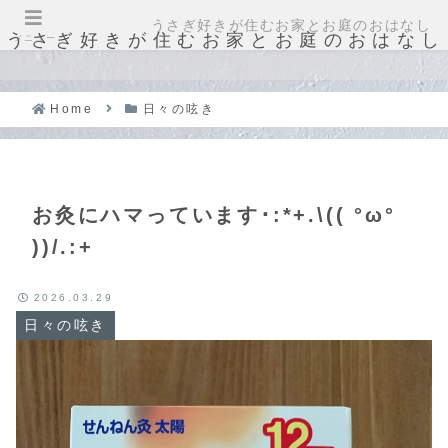
うさぎ好きが住むお家とお庭のおはなし
うさぎ好きが住むお家とお庭のおはなし
メニュー
Home
日々の呟き
お灸にハマっています･:*+.\(( °ω°
))/.:+
2026.03.29
日々の呟き