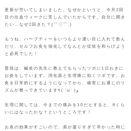
更新が空いてしまいました。なぜかというと、今月2回
目の出血ウィークに苦しんでいたからです。自分に聞き
たい…なぜ2回きた？(￣◇￣;)
もうね、ハーブティーをいつもより濃い目に入れて飲ん
だり、セルフお灸を強化してなんとか症状を和らげよう
と必死でした！
普段は、鍼灸の先生に教えてもらったツボに1日おきに
お灸をしています。消化器と生理痛に効くツボです。お
灸を日常的にするようになってから、確実にお通じのリ
ズムが整ってきています٩( ‘ω’ )و
生理に関しては、今までの痛みを10だとすると、8くら
いにはなったかな？というところです！
お灸の効果がすごいので、肩が凝りすぎて辛かった時に