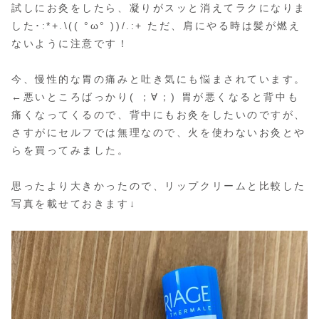
試しにお灸をしたら、凝りがスッと消えてラクになりま
した･:*+.\(( °ω° ))/.:+ ただ、肩にやる時は髪が燃え
ないように注意です！
今、慢性的な胃の痛みと吐き気にも悩まされています。
←悪いところばっかり( ；∀；) 胃が悪くなると背中も
痛くなってくるので、背中にもお灸をしたいのですが、
さすがにセルフでは無理なので、火を使わないお灸とや
らを買ってみました。
思ったより大きかったので、リップクリームと比較した
写真を載せておきます↓