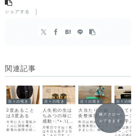
シェアする
関連記事
日々の呟き
日々の呟き
日々の呟き
日々の呟
2度あること
人生初の生は
大当たりの鍼
とっても
横スクロー
は3度ある
ちみつの味に
灸整体院レポ
なトース
感動･:*+.\((
のお手入
ルできます
今年に入り電気ケ
昨日は初めての鍼
トルに掃除機と、
°ω° ))/.:+
灸整体院に行って
ご紹介♩
月曜日ですね！私
今朝は旗当
家電の故障が続い
きました。鍼灸自
は今日も息子と引
た〜_:(´ཀ`
ていましたが、な
体はお初ではなく
きこもりです_(:3
うちの地区