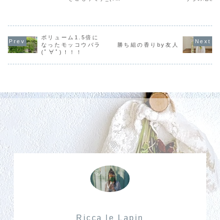
んとそこに洗濯機
て、妊娠中に入院
」∠)_ どっちにし
場所は、我
が追加されてしま
していた産院に鍼
ろ週末が家の2年
ら自転車で
いました(T ^
灸の先生がいて、
点検のメンテナン
かかる、遠
T)！！！洗濯機は
よく施術してもら
ス日なので、今週
なのです_:(
致命的です_:
っていたので、す
はプチ大掃除ウィ
∠): 他の
(´ཀ`」 ∠): 我が
でに経験済みでは
ボリューム1.5倍に
ークにします！ち
さん家から
家はドラム式洗濯
ありました。なの
なみに息子、イン
所なのに、
なったモッコウバラ
勝ち組の香りby友人
機を愛用している
で、鍼灸が良く効
フルの症状が高熱
のか？(￣◇
(ﾟ∀ﾟ)！！！
のですが、いっち
くというのは分か
から猛烈な咳にバ
そして、地
ばん大切な乾燥機
っていたので、か
トンタッチして、
供達が皆ん
能が使...
なり期待値高め
家中に飛沫を飛ば
場所...
で...
しまく...
Ricca le Lapin