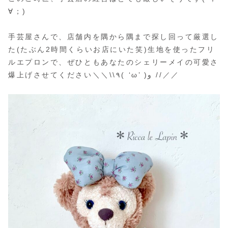
∀；)
手芸屋さんで、店舗内を隅から隅まで探し回って厳選し
た(たぶん2時間くらいお店にいた笑)生地を使ったフリ
ルエプロンで、ぜひともあなたのシェリーメイの可愛さ
爆上げさせてください＼＼\\٩( ‘ω’ )و //／／