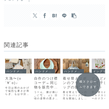
関連記事
ハンドメイド
ハンドメイド
ハンドメイド
イングリッシュガーデン
大漁〜(о
自作のつけ襟
着せ替えリボ
どんどん
横スクロー
´∀`о)♩
コーデ←同じ
ンのフリルバ
して干し
物を販売中で
ッグの販売を
ょう♪
ルできます
今日は雨のおかげ
で猛烈な暑さが和
す(°▽°)
開始しました
うーん、腰が痛い
着せ替えリボンの
甘い香りの
らぎ、もはや涼し
_:(´ཀ`」 ∠): 日
フリルバッグの販
イルドスト
いと感じてしまい
頃の姿勢の悪さと
売を開始しました♪
ーのドライ
ました！30℃前半
筋力の低下が腰痛
ハンドメイド作品
ーを制作し
が涼しいと感じる
に拍車をかけて、
の紹介です♪
スワッグと
なんて、末期だな
腰が爆発しそうな
売予定です