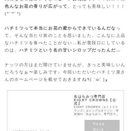
色んなお花の香りが広がって
、とっても美味しい！！！
(*´꒳`*)
ハチミツって本当にお花の蜜からできているんだな
っ
て、そんな当たり前のことを思いました。こんなに上品
なハチミツを食べたことがない…私が普段口にしている
のは、
ハチミツという名の甘いシロップだったんだ…
ナッツの方はまだ開けていませんが、きっと美味しいん
だろうなぁ〜楽しみです♩今回いただいたハチミツ屋さ
んのホームページを載せておきますね٩( ‘ω’ )و
生はちみつ専門店
EIGHT CROWNS【公
式】
EIGHT CROWNS（エイトクラ
ウンズ）はシングルオリジン・非
加熱の「生はちみつ」専門店で
す。天然の酵素や豊富な栄養素を
含んだ風味豊かな自社養蜂場の蜂
蜜や、世界大会で金賞を受賞した
こともある、ハチ...