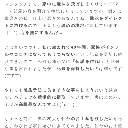
トンタッチして、
家中に飛沫を飛ばしまくり
です(￣∇
￣) 部屋の窓を開けて換気したりしていますが、例えば
歯磨きのね、仕上げ磨きの時なんてね、
飛沫をダイレク
トに浴びる
ので、正直もう
諦めの境地
に達しています…
（´-`）
心を無にするんだ…
とは言いつつも、私は
生まれて40年間、家族がインフ
ルやコロナになってもうつらない
という記録を更新し続
けてきたので、今回も我が父に
『伝説を作れ!』
と阿呆
な事を言われましたが、
記録を保持したい
のは確かです
(￣∇￣)
少しでも
感染予防に良さそうな事をしよう
という試み
で
、ハチミツを積極的に摂取
しています。実はこのハチ
ミツが
高級品なんですよ♪(´ε｀ )
ちょっと前に、夫の友人が
仙台のお土産を渡したいから
と、わざわざ家に遊びにきてくれました。仙台のお土産