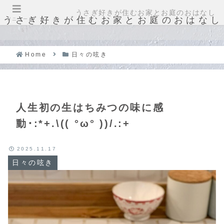
うさぎ好きが住むお家とお庭のおはなし
うさぎ好きが住むお家とお庭のおはなし
メニュー
Home
日々の呟き
人生初の生はちみつの味に感
動･:*+.\(( °ω° ))/.:+
2025.11.17
日々の呟き