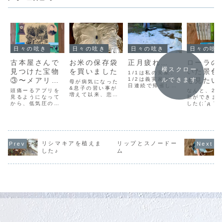
日々の呟き
日々の呟き
日々の呟き
日々の呟
古本屋さんで
お米の保存袋
正月疲れ…
ローラの
横スクロー
見つけた宝物
を買いました
いた景色
1/1は私の実家、
③〜メアリの
1/2は義実家と、2
も見たい
ルできます
母が病気になった
日連続で帰省して
キルト、とう
&息子の習い事が
頭痛ーるアプリを
なんと、2
いました。正直、
増えて以来、悲し
さんの手作り
見るようになって
新ができま
夫婦共に実家が市
いかな私の時間が
から、低気圧の警
した(;´д｀
内なので、帰省と
家具etc…
本当にありませ
戒の日とそうでな
はとてもハ
呼ぶほどのもので
ん。習い事がある
い日が日々、だい
ケジュール
もないのですが
日は夕方に備えて
たい交互にやって
日の私は満
(^_^;)このお正月
朝から晩御飯を仕
来ている事が分か
です_:(´ཀ`
の集まりの疲労で
込んで、全ての家
りました_(:3 」
久しぶりに
今日は体調を崩し
事を終わらせた状
∠)_ ただでさえ寒
しの歌声が
リシマキアを植えま
リップとスノードー
ています(;´д｀)
態で息子の帰りを
いというのに、な
みます…あ
やっぱり家が1番
した♪
ム
迎え入れるべく動
んて辛い季節なの
か推しを聴
です。昨夜なん
いています( ；
でしょう！！！人
たら涙出てき
て...
∀；) 母のタクシー
間も冬眠できたら
；∀；) 推
代わりに車を出...
いいのに（´-`）.｡
を30年...
o...