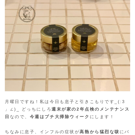
月曜日ですね！私は今日も息子と引きこもりです_(:3
」∠)_ どっちにしろ
週末が家の2年点検のメンテナンス
日
なので、
今週はプチ大掃除ウィーク
にします！
ちなみに息子、インフルの症状が
高熱から猛烈な咳
にバ