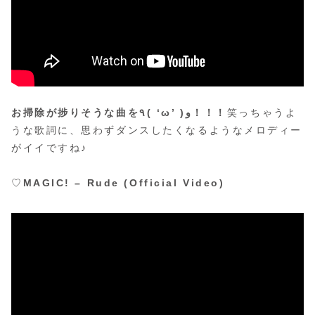
お掃除が捗りそうな曲を٩( ‘ω’ )و！！！
笑っちゃうよ
うな歌詞に、思わずダンスしたくなるようなメロディー
がイイですね♪
♡
MAGIC! – Rude (Official Video)