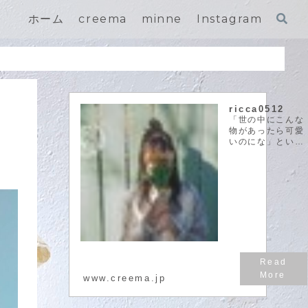
ホーム
creema
minne
Instagram
ricca0512
「世の中にこんな
物があったら可愛
いのにな」という
閃きを実際に自分
の手で作って形に
することが大好き
です。そして、可
愛いものをたくさ
んの方と共有した
い、という思いで
作品作りをしてお
ります。
riccalel...
www.creema.jp