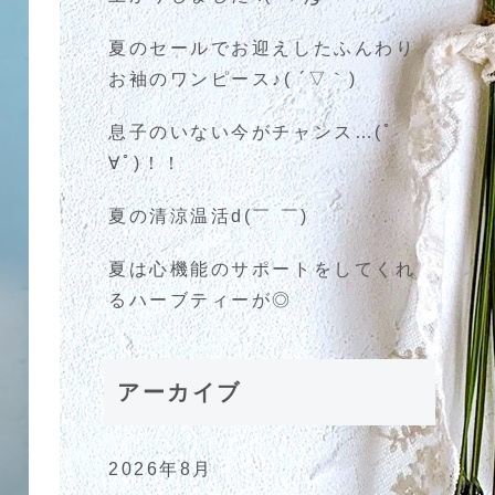
夏のセールでお迎えしたふんわり
お袖のワンピース♪( ´▽｀)
息子のいない今がチャンス…(ﾟ
∀ﾟ)！！
夏の清涼温活d(￣ ￣)
夏は心機能のサポートをしてくれ
るハーブティーが◎
アーカイブ
2026年8月