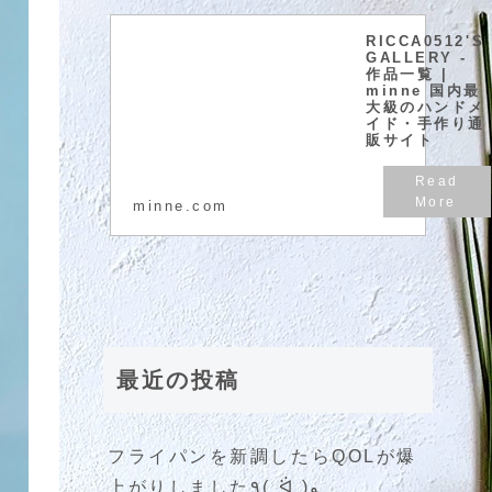
RICCA0512'S
GALLERY -
作品一覧 |
minne 国内最
大級のハンドメ
イド・手作り通
販サイト
minne.com
最近の投稿
フライパンを新調したらQOLが爆
上がりしました٩( ᐛ )و