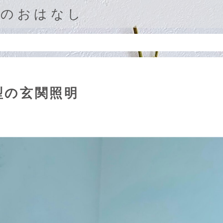
庭のおはなし
型の玄関照明