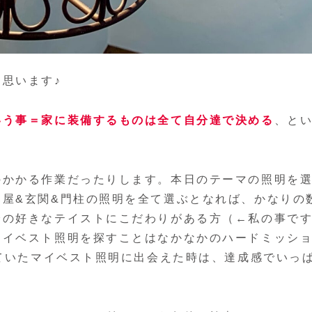
思います♪
いう事＝家に装備するものは全て自分達で決める
、と
のかかる作業だったりします。本日のテーマの照明を
屋&玄関&門柱の照明を全て選ぶとなれば、かなりの
分の好きなテイストにこだわりがある方（←私の事で
マイベスト照明を探すことはなかなかのハードミッシ
めていたマイベスト照明に出会えた時は、達成感でいっ