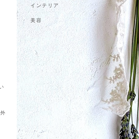
インテリア
美容
い
な外