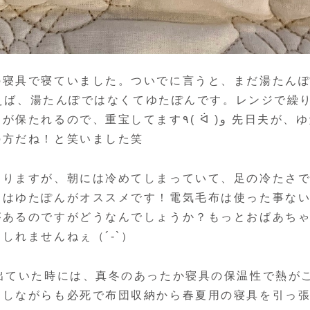
の寝具で寝ていました。ついでに言うと、まだ湯たん
言えば、湯たんぽではなくてゆたぽんです。レンジで繰
重宝してます٩( ᐛ )و 先日夫が、ゆた
の方だね！と笑いました笑
ありますが、朝には冷めてしまっていて、足の冷たさ
にはゆたぽんがオススメです！電気毛布は使った事な
があるのですがどうなんでしょうか？もっとおばあち
しれませんねぇ（´-`）
出ていた時には、真冬のあったか寝具の保温性で熱が
としながらも必死で布団収納から春夏用の寝具を引っ