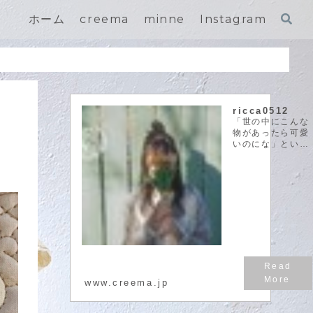
ホーム
creema
minne
Instagram
ricca0512
「世の中にこんな
物があったら可愛
いのにな」という
閃きを実際に自分
の手で作って形に
することが大好き
です。そして、可
愛いものをたくさ
んの方と共有した
い、という思いで
作品作りをしてお
ります。
riccalel...
www.creema.jp