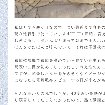
私はとても寒がりなので、つい最近まで真冬
現在進行形で使っていますd(￣ ￣) 正確に
し使えるし、湯たんぽと違って朝までホカホカが保たれるので、
ぽんをゆたぼんと呼んでいて、それは不登校
布団乾燥機で布団を温めてから寝ていた事も
局夜中に目が覚めてしまったし、冷え性の方
ですが、乾燥したり汗をかきそうなイメージ
になったら電気毛布デビューする日が来るかも
そんな寒がりの私でしたが、40度近い高熱が
り寝苦しくてたまらなかったので、熱で朦朧