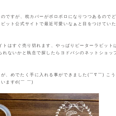
なのですが、枕カバーがボロボロになりつつあるので
ラビット公式サイトで最近可愛いなぁと目をつけてい
イトはすぐ売り切れます、やっぱりピーターラビット
られないかと執念で探したらヨドバシのネットショッ
！
が、めでたく手に入れる事ができました(￣∇￣) こ
ますd(￣ ￣)