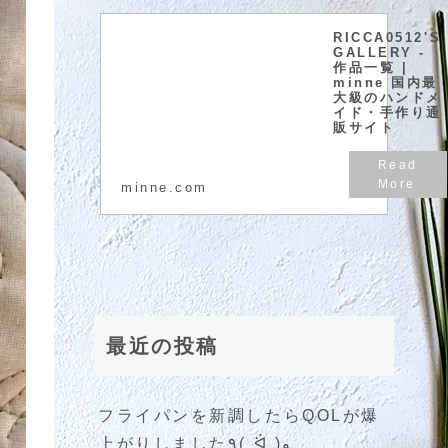
RICCA0512'S
GALLERY -
作品一覧 |
minne 国内最
大級のハンドメ
イド・手作り通
販サイト
minne.com
最近の投稿
フライパンを新調したらQOLが爆
上がりしました٩( ᐛ )و