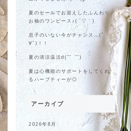
夏のセールでお迎えしたふんわり
お袖のワンピース♪( ´▽｀)
息子のいない今がチャンス…(ﾟ
∀ﾟ)！！
夏の清涼温活d(￣ ￣)
夏は心機能のサポートをしてくれ
るハーブティーが◎
アーカイブ
2026年8月