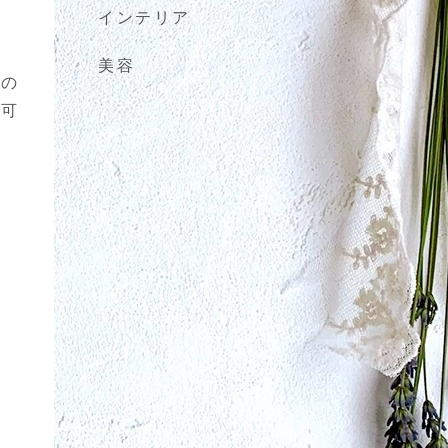
インテリア
美容
たの
ど可